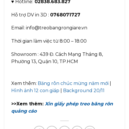
♥ Hotline:
02838.683.827
Hỗ trợ DV in 3D :
0768071727
Email: info@treobangrongiare.vn
Thời gian làm việc từ 8:00 – 18:00
Showroom : 439 Đ. Cách Mạng Tháng 8,
Phường 13, Quận 10, TP.HCM
Xem thêm:
Băng rôn chúc mừng năm mới
|
Hình ảnh 12 con giáp
|
Background 20/11
>>Xem thêm:
Xin giấy phép treo băng rôn
quảng cáo