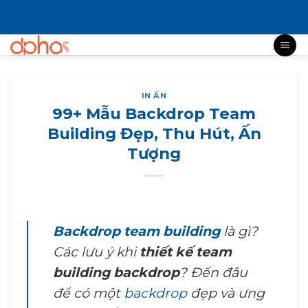
Bỏ
qua
nội
dung
IN ẤN
99+ Mẫu Backdrop Team
Building Đẹp, Thu Hút, Ấn
Tượng
Backdrop team building
là gì?
Các lưu ý khi
thiết kế
team
building backdrop
?
Đến đâu
để có một
backdrop
đẹp và ưng