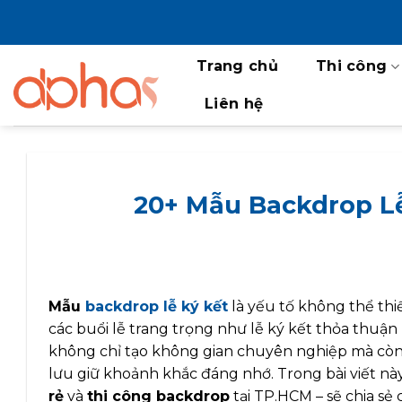
Bỏ
qua
nội
Trang chủ
Thi công
dung
Liên hệ
20+ Mẫu Backdrop L
Mẫu
backdrop lễ ký kết
là yếu tố không thể thi
các buổi lễ trang trọng như lễ ký kết thỏa thuận
không chỉ tạo không gian chuyên nghiệp mà còn g
lưu giữ khoảnh khắc đáng nhớ. Trong bài viết nà
rẻ
và
thi công backdrop
tại TP.HCM – sẽ chia sẻ c