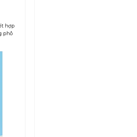
ết hợp
ng phô