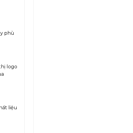
ày phù
thị logo
ủa
hất liệu