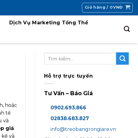
Giỏ hàng /
0
VNĐ
Dịch Vụ Marketing Tổng Thể
Hỗ trợ trực tuyến
Tư Vấn – Báo Giá
h, hoặc
0902.693.866
nh tế
02838.683.827
u và
p giá
info@treobangrongiare.vn
t kế và