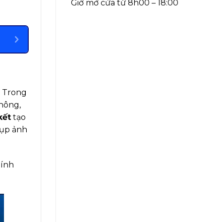
Giờ mở cửa từ 8h00 – 18:00
. Trong
thông,
kết
tạo
hụp ảnh
tính