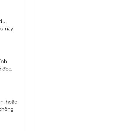
dụ,
ều này
ính
ễ đọc.
ện, hoặc
không