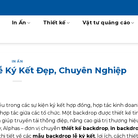
In Ấn
Thiết kế
Vật tư quảng cáo
IN ẤN
ễ Ký Kết Đẹp, Chuyên Nghiệp
ếu trong các sự kiện ký kết hợp đồng, hợp tác kinh doan
 hợp tác giữa các tổ chức. Một backdrop được thiết kế ti
iúp truyền tải thông điệp, nâng cao giá trị thương hiệ
y, Alphas – đơn vị chuyên
thiết kế backdrop
,
in backdro
hi tiết về các
mẫu backdrop lễ ký kết
, lợi ích, cách thiế