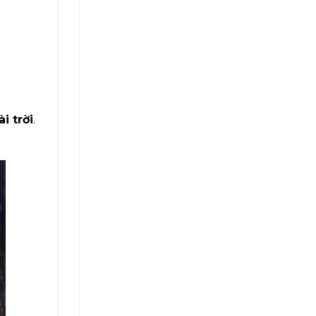
i trời
.