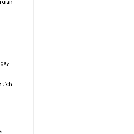
i gian
ngay
 tích
ện