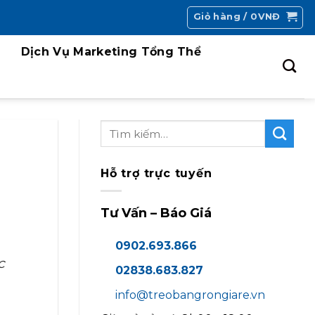
Giỏ hàng /
0
VNĐ
Dịch Vụ Marketing Tổng Thể
Hỗ trợ trực tuyến
Tư Vấn – Báo Giá
0902.693.866
c
02838.683.827
info@treobangrongiare.vn