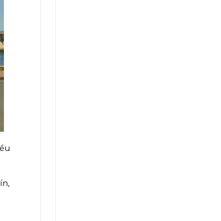
iều
ín,