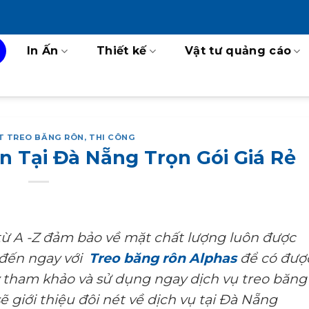
In Ấn
Thiết kế
Vật tư quảng cáo
ẾT TREO BĂNG RÔN
,
THI CÔNG
n Tại Đà Nẵng Trọn Gói Giá Rẻ
từ A -Z đảm bảo về mặt chất lượng luôn được
 đến ngay với
Treo băng rôn Alphas
đ
ể có đượ
ãy tham khảo và sử dụng ngay dịch vụ treo băng
sẽ giới thiệu đôi nét về dịch vụ tại Đà Nẵng