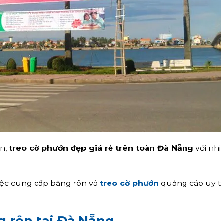
ôn,
treo cờ phướn đẹp giá rẻ trên toàn Đà Nẵng
với nh
iệc cung cấp băng rôn và
treo cờ phướn
quảng cáo uy t
g rôn tại Đà Nẵng