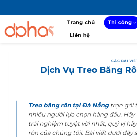
Bỏ
qua
nội
Trang chủ
Thi công
dung
Liên hệ
CÁC BÀI VI
Dịch Vụ Treo Băng Rô
Treo băng rôn tại Đà Nẵng
trọn gói 
nhiều người lựa chọn hàng đầu. Hãy
trải nghiệm tuyệt vời nhất, quý vị h
rôn của chúng tôi!. Bài viết dưới đây 