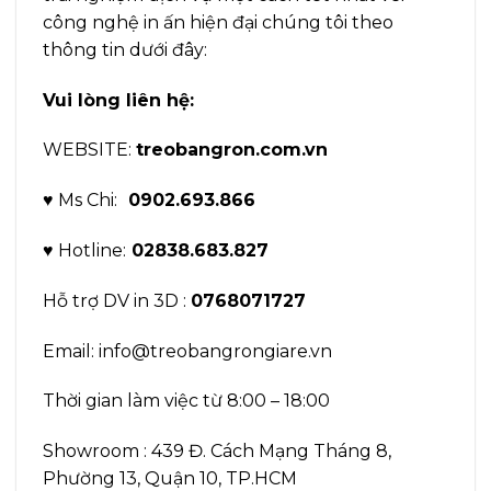
công nghệ in ấn hiện đại chúng tôi theo
thông tin dưới đây:
Vui lòng liên hệ:
WEBSITE:
treobangron.com.vn
♥ Ms Chi:
0902.693.866
♥ Hotline:
02838.683.827
Hỗ trợ DV in 3D :
0768071727
Email: info@treobangrongiare.vn
Thời gian làm việc từ 8:00 – 18:00
Showroom : 439 Đ. Cách Mạng Tháng 8,
Phường 13, Quận 10, TP.HCM