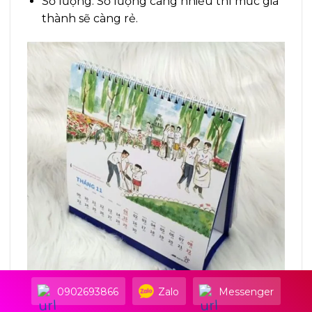
Số lượng: Số lượng càng nhiều thì mức giá
thành sẽ càng rẻ.
0902693866
Zalo
Messenger
Quy cách in lịch dịp tết