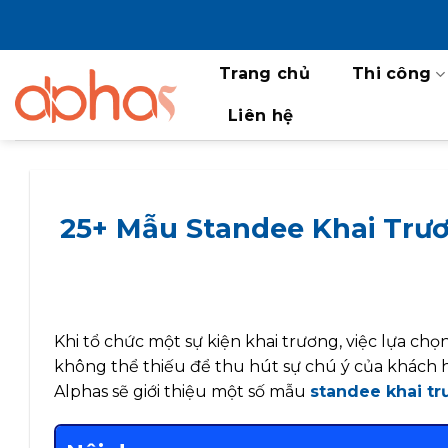
Bỏ
qua
nội
Trang chủ
Thi công
dung
Liên hệ
25+ Mẫu Standee Khai Trư
Khi tổ chức một sự kiện khai trương, việc lựa c
không thể thiếu để thu hút sự chú ý của khách h
Alphas sẽ giới thiệu một số mẫu
standee khai t