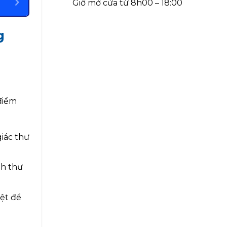
Giờ mở cửa từ 8h00 – 18:00
g
điểm
iác thư
nh thư
iệt để