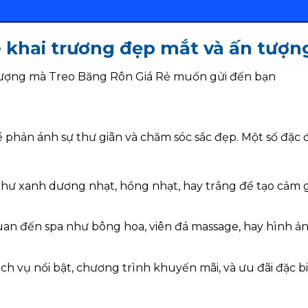
khai trương đẹp mắt và ấn tượn
 tượng mà Treo Băng Rôn Giá Rẻ muốn gửi đến bạn
 phản ánh sự thư giãn và chăm sóc sắc đẹp. Một số đặc 
hư xanh dương nhạt, hồng nhạt, hay trắng để tạo cảm g
uan đến spa như bông hoa, viên đá massage, hay hình ả
ịch vụ nổi bật, chương trình khuyến mãi, và ưu đãi đặc b