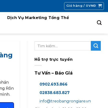
Giỏ hàng /
0
VNĐ
Dịch Vụ Marketing Tổng Thể
Hàng
Hỗ trợ trực tuyến
Tư Vấn – Báo Giá
 phần
0902.693.866
ăng Rôn
02838.683.827
 mình.
info@treobangrongiare.vn