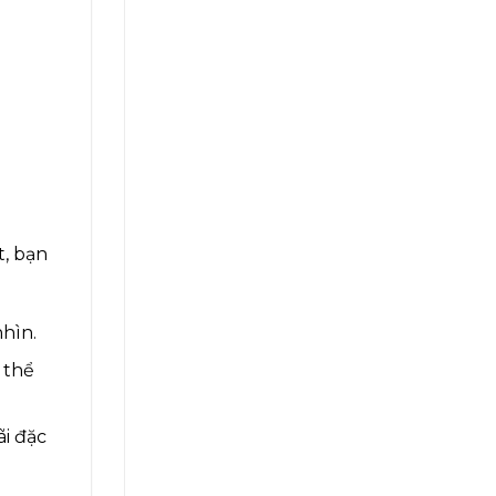
t, bạn
nhìn.
 thể
ãi đặc