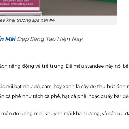
e khai trương spa nail #4
n Mãi
Đẹp Sáng Tạo Hiện Nay
ch năng động và trẻ trung. Để mẫu standee này nổi bậ
ắc nổi bật như đỏ, cam, hay xanh lá cây để thu hút ánh 
n cà phê như tách cà phê, hạt cà phê, hoặc quầy bar để
c món đồ uống mới, khuyến mãi khai trương, và các ưu đ