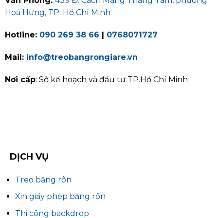
Văn Phòng:
439 Đ. Cách Mạng Tháng Tám, phường
Hoà Hưng, TP. Hồ Chí Minh
Hotline:
090 269 38 66
|
0768071727
Mail:
info@treobangrongiare.vn
Nơi cấp
: Sở kế hoạch và đầu tư TP.Hồ Chí Minh
DỊCH VỤ
Treo băng rôn
Xin giấy phép băng rôn
Thi công backdrop