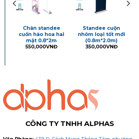
e
Chân standee
Standee cuộn
cuốn hào hoa hai
nhôm loại tốt mới
mặt 0.8*2m
(0.8m*2.0m)
550,000
VNĐ
350,000
VNĐ
CÔNG TY TNHH ALPHAS