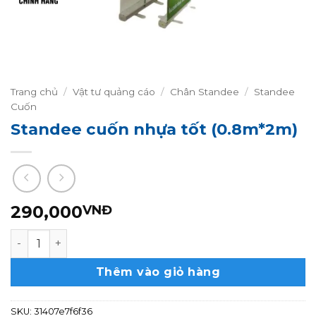
Trang chủ
/
Vật tư quảng cáo
/
Chân Standee
/
Standee
Cuốn
Standee cuốn nhựa tốt (0.8m*2m)
290,000
VNĐ
Standee cuốn nhựa tốt (0.8m*2m) số lượng
Thêm vào giỏ hàng
SKU:
31407e7f6f36