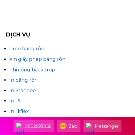
DỊCH VỤ
Treo băng rôn
Xin giấy phép băng rôn
Thi công backdrop
In băng rôn
In Standee
In PP
In Hiflex
Dịch vụ in 3D
0902693866
Zalo
Messenger