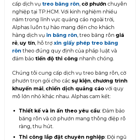
cấp dịch vụ
treo băng rôn
,
cờ phướn
chuyên
nghiệp tại TP.HCM. Với kinh nghiệm nhiều
năm trong lĩnh vực quảng cáo ngoài trời,
Alphas luôn tự hào mang đến cho khách
hàng dịch vụ
in băng rôn
, treo băng rôn
giá
rẻ
,
uy tín
, hỗ trợ
xin giấy phép treo băng
rôn
theo đúng quy định của pháp luật và
đảm bảo
tiến độ thi công
nhanh chóng.
Chúng tôi cung cấp dịch vụ treo băng rôn, cờ
phướn trọn gói cho các
sự kiện
,
chương trình
khuyến mãi
,
chiến dịch quảng cáo
với quy
mô lớn nhỏ khác nhau. Alphas cam kết:
Thiết kế và in ấn theo yêu cầu
: Đảm bảo
băng rôn và cờ phướn mang thông điệp rõ
ràng, thu hút.
Thi công lắp đặt chuyên nghiệp
: Đội ngũ