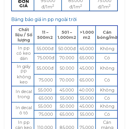
95.000
85.000
75.000
ĐƠN
GIÁ
2
2
2
đ/1m
đ/1m
đ/1m
Bảng báo giá in pp ngoài trời
Chất
11 –
501 –
>1.000
Cán
liệu / Số
500m2
1.000m2
m2
bóng/mờ
lượng
In pp
55.000đ
50.000đ
45.000
Không
có keo
75.000đ
70.000
65.000
Có
dán
In giấy
55.000đ
50.000
45.000
Không
PP
không
75.000
70.000
65.000
Có
keo
55.000
45.000
40.000
Không
In decal
trong
65.000
55.000
55.000
Có
55.000
50.000
45.000
Không
In decal
ô tô
75.000
65.000
55.000
Có
In pp
Cán
cán keo
110.000
85.000
75.000
màng