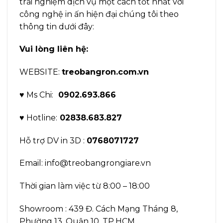
trải nghiệm dịch vụ một cách tốt nhất với
công nghệ in ấn hiện đại chúng tôi theo
thông tin dưới đây:
Vui lòng liên hệ:
WEBSITE:
treobangron.com.vn
♥ Ms Chi:
0902.693.866
♥ Hotline:
02838.683.827
Hỗ trợ DV in 3D :
0768071727
Email: info@treobangrongiare.vn
Thời gian làm việc từ 8:00 – 18:00
Showroom : 439 Đ. Cách Mạng Tháng 8,
Phường 13, Quận 10, TP.HCM