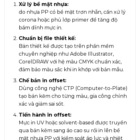
Xử lý bề mặt nhựa:
do nhựa PP có bề mặt trơn nhẵn, cần xử lý
corona hoặc phủ lớp primer để tăng độ
bám dính mực in.
Chuẩn bị file thiết kế:
Bản thiết kế được tạo trên phần mềm
chuyên nghiệp như Adobe Illustrator,
CorelDRAW với hệ màu CMYK chuẩn xác,
đảm bảo màu sắc khi in khớp với bản mẫu.
Chế bản in offset:
Dùng công nghệ CTP (Computer-to-Plate)
tạo bản kẽm cho từng màu, gia công chính
xác và giảm sai sót.
Tiến hành in offset:
Mực in UV hoặc solvent-based được truyền
qua bản kẽm sang áo cao su rồi in lên bề
mặt nhựa PP với kiểm soát áp lực và nhiệt