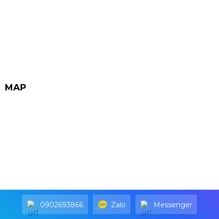
MAP
0902693866
Zalo
Messenger