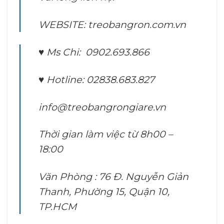
WEBSITE: treobangron.com.vn
♥ Ms Chi: 0902.693.866
♥ Hotline: 02838.683.827
info@treobangrongiare.vn
Thời gian làm việc từ 8h00 –
18:00
Văn Phòng : 76 Đ. Nguyễn Giản
Thanh, Phường 15, Quận 10,
TP.HCM