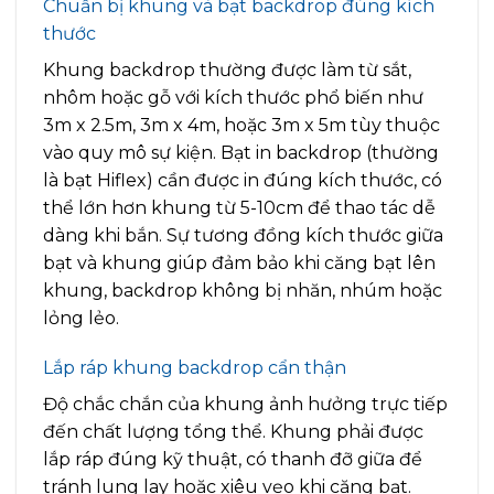
Chuẩn bị khung và bạt backdrop đúng kích
thước
Khung backdrop thường được làm từ sắt,
nhôm hoặc gỗ với kích thước phổ biến như
3m x 2.5m, 3m x 4m, hoặc 3m x 5m tùy thuộc
vào quy mô sự kiện. Bạt in backdrop (thường
là bạt Hiflex) cần được in đúng kích thước, có
thể lớn hơn khung từ 5-10cm để thao tác dễ
dàng khi bắn. Sự tương đồng kích thước giữa
bạt và khung giúp đảm bảo khi căng bạt lên
khung, backdrop không bị nhăn, nhúm hoặc
lỏng lẻo.
Lắp ráp khung backdrop cẩn thận
Độ chắc chắn của khung ảnh hưởng trực tiếp
đến chất lượng tổng thể. Khung phải được
lắp ráp đúng kỹ thuật, có thanh đỡ giữa để
tránh lung lay hoặc xiêu vẹo khi căng bạt.