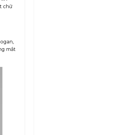
nt chữ
logan,
ong mắt