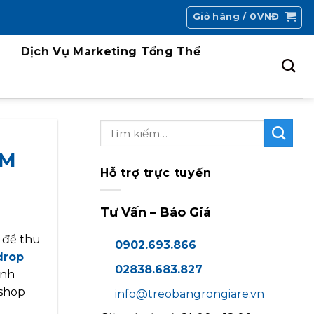
Giỏ hàng /
0
VNĐ
Dịch Vụ Marketing Tổng Thể
CM
Hỗ trợ trực tuyến
Tư Vấn – Báo Giá
 để thu
0902.693.866
drop
02838.683.827
inh
kshop
info@treobangrongiare.vn