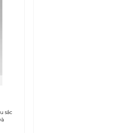
u sắc
và