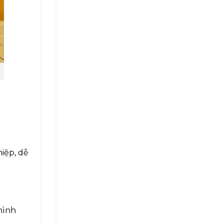
iệp, dễ
hình