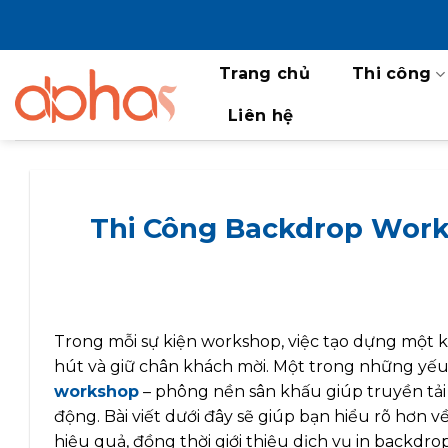
Bỏ
qua
nội
Trang chủ
Thi công
dung
Liên hệ
Thi Công Backdrop Work
Trong mỗi sự kiện workshop, việc tạo dựng một 
hút và giữ chân khách mời. Một trong những yếu
workshop
– phông nền sân khấu giúp truyền tải 
động. Bài viết dưới đây sẽ giúp bạn hiểu rõ hơn v
hiệu quả, đồng thời giới thiệu dịch vụ in backdrop