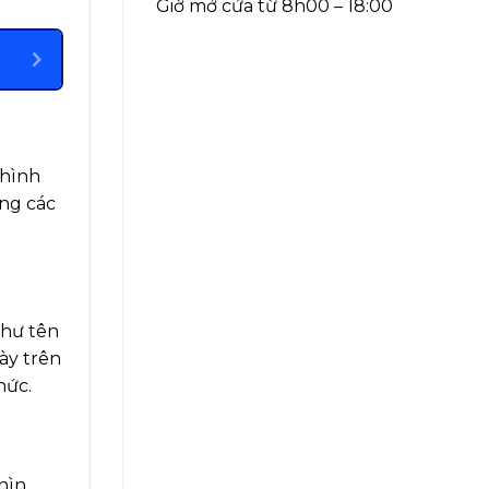
Giờ mở cửa từ 8h00 – 18:00
 hình
ong các
như tên
này trên
hức.
hìn