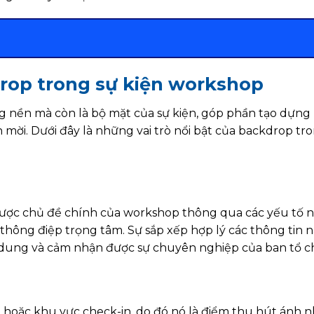
drop trong sự kiện workshop
 nền mà còn là bộ mặt của sự kiện, góp phần tạo dựng
ời. Dưới đây là những vai trò nổi bật của backdrop tr
được chủ đề chính của workshop thông qua các yếu tố 
và thông điệp trọng tâm. Sự sắp xếp hợp lý các thông tin 
 dung và cảm nhận được sự chuyên nghiệp của ban tổ c
 hoặc khu vực check-in, do đó nó là điểm thu hút ánh n