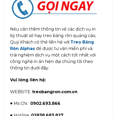
Nếu cần thêm thông tin về các dịch vụ in
kỹ thuật số hay treo băng rôn quảng cáo,
Quý Khách có thể liên hệ với
Treo Băng
Rôn Alphas
để được tư vấn miễn phí và
trải nghiệm dịch vụ một cách tốt nhất với
công nghệ in ấn hiện đại chúng tôi theo
thông tin dưới đây:
Vui lòng liên hệ:
WEBSITE:
treobangron.com.vn
♥ Ms Chi:
0902.693.866
♥ Hotline:
02838.683.827