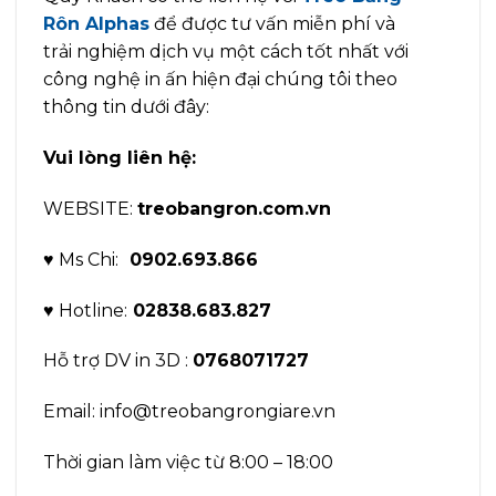
Rôn Alphas
để được tư vấn miễn phí và
trải nghiệm dịch vụ một cách tốt nhất với
công nghệ in ấn hiện đại chúng tôi theo
thông tin dưới đây:
Vui lòng liên hệ:
WEBSITE:
treobangron.com.vn
♥ Ms Chi:
0902.693.866
♥ Hotline:
02838.683.827
Hỗ trợ DV in 3D :
0768071727
Email: info@treobangrongiare.vn
Thời gian làm việc từ 8:00 – 18:00