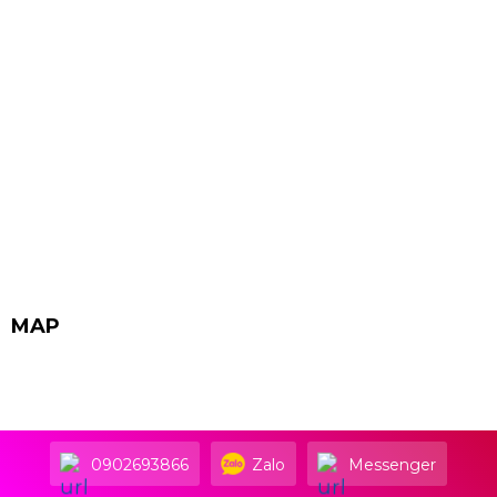
MAP
0902693866
Zalo
Messenger