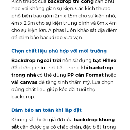
Kích thước của
backdrop thi công
cần phù
hợp với không gian sự kiện. Các kích thước
phổ biến bao gồm 2m x 1.5m cho sự kiện nhỏ,
4m x 2.5m cho sự kiện trung bình và 6m x 4m
cho sự kiện lớn. Alphas luôn khảo sát địa điểm
để đảm bảo backdrop vừa vặn.
Chọn chất liệu phù hợp với môi trường
Backdrop ngoài trời
nên sử dụng
bạt Hiflex
để chống chịu thời tiết, trong khi
backdrop
trong nhà
có thể dùng
PP cán Format
hoặc
vải canvas
để tăng tính thẩm mỹ. Lựa chọn
đúng chất liệu giúp kéo dài tuổi thọ
backdrop.
Đảm bảo an toàn khi lắp đặt
Khung sắt hoặc giá đỡ của
backdrop khung
sắt
cần được gia cố chắc chắn, đặc biệt trong