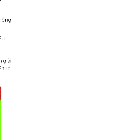
n
thông
ểu
 giải
ể tạo