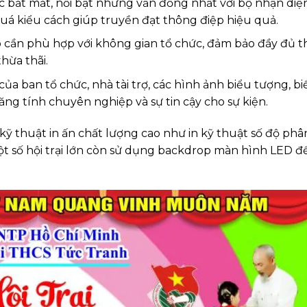
 bắt mắt, nổi bật nhưng vẫn đồng nhất với bộ nhận diệ
quá kiểu cách giúp truyền đạt thông điệp hiệu quả.
op cần phù hợp với không gian tổ chức, đảm bảo đầy đủ 
hừa thãi.
ủa ban tổ chức, nhà tài trợ, các hình ảnh biểu tượng, bi
tăng tính chuyên nghiệp và sự tin cậy cho sự kiện.
kỹ thuật in ấn chất lượng cao như in kỹ thuật số độ phân
Một số hội trại lớn còn sử dụng backdrop màn hình LED đ