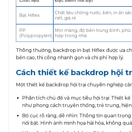
Chất liệu
Đặc điểm nổi bật
Chất liệu chống nước, bền, in ấn sắc
Bạt Hiflex
nét, giá rẻ
PP
Mịn màng, độ bền trung bình, phù
(Polypropylen)
hợp trong nhà
Thông thường, backdrop in bạt Hiflex được ưa chu
bền cao, thi công nhanh gọn và chi phí hợp lý.
Cách thiết kế backdrop hội tr
Một thiết kế backdrop hội trại chuyên nghiệp c
Phân tích chủ đề và mục tiêu hội trại: Thiết kế
như phong cách truyền thống, trẻ trung, hiện đ
Bố cục rõ ràng, dễ nhìn: Thông tin quan trọng nh
nổi bật. Hình ảnh minh họa hài hòa, không quá