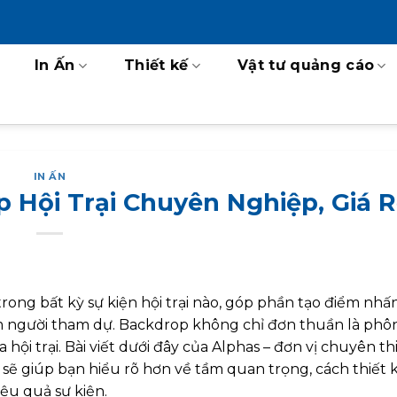
In Ấn
Thiết kế
Vật tư quảng cáo
IN ẤN
p Hội Trại Chuyên Nghiệp, Giá 
ong bất kỳ sự kiện hội trại nào, góp phần tạo điểm nhấn
ệm người tham dự. Backdrop không chỉ đơn thuần là ph
hội trại. Bài viết dưới đây của Alphas – đơn vị chuyên thi
M, sẽ giúp bạn hiểu rõ hơn về tầm quan trọng, cách thiết 
ệu quả sự kiện.