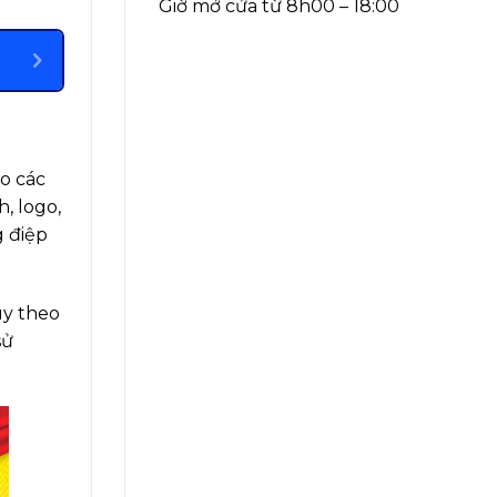
Giờ mở cửa từ 8h00 – 18:00
ho các
, logo,
g điệp
ùy theo
sử