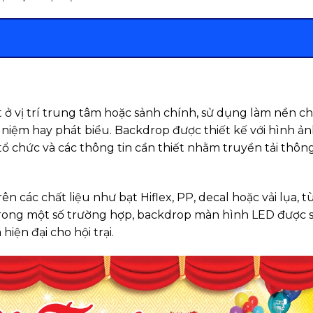
 ở vị trí trung tâm hoặc sảnh chính, sử dụng làm nền c
niệm hay phát biểu. Backdrop được thiết kế với hình ảnh
an tổ chức và các thông tin cần thiết nhằm truyền tải thôn
ên các chất liệu như bạt Hiflex, PP, decal hoặc vải lụa, t
 Trong một số trường hợp, backdrop màn hình LED được 
iện đại cho hội trại.