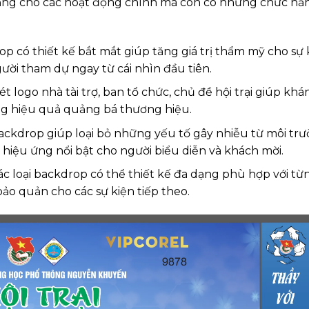
 tảng cho các hoạt động chính mà còn có những chức nă
 có thiết kế bắt mắt giúp tăng giá trị thẩm mỹ cho sự k
ười tham dự ngay từ cái nhìn đầu tiên.
t logo nhà tài trợ, ban tổ chức, chủ đề hội trại giúp khá
ăng hiệu quả quảng bá thương hiệu.
Backdrop giúp loại bỏ những yếu tố gây nhiễu từ môi tr
hiệu ứng nổi bật cho người biểu diễn và khách mời.
ác loại backdrop có thể thiết kế đa dạng phù hợp với từ
 bảo quản cho các sự kiện tiếp theo.