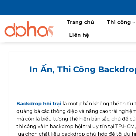
Bỏ
qua
nội
Trang chủ
Thi công
dung
Liên hệ
In Ấn, Thi Công Backdro
Backdrop hội trại
là một phần không thể thiếu tr
quảng bá các thông điệp và nâng cao trải nghi
mà còn là biểu tượng thể hiện bản sắc, chủ đề của 
thi công và in backdrop hội trại uy tín tại TP.HC
lựa chọn chất liệu backdrop phù hợp để tối ưu hi