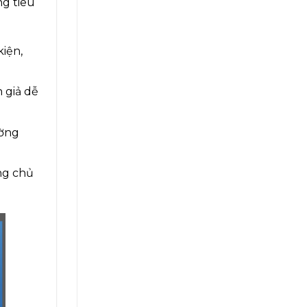
ng tiêu
iện,
n giả dễ
ường
ng chủ