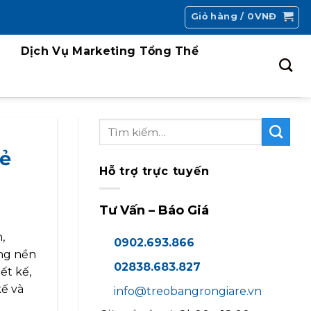
Giỏ hàng /
0
VNĐ
Dịch Vụ Marketing Tổng Thể
Rẻ
Hỗ trợ trực tuyến
Tư Vấn – Báo Giá
,
0902.693.866
ông nền
02838.683.827
ết kế,
kế và
info@treobangrongiare.vn