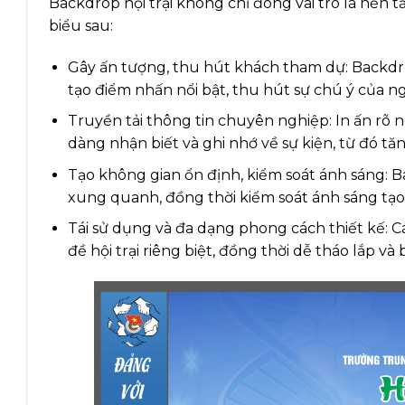
Backdrop hội trại không chỉ đóng vai trò là nền
biểu sau:
Gây ấn tượng, thu hút khách tham dự: Backdrop
tạo điểm nhấn nổi bật, thu hút sự chú ý của ng
Truyền tải thông tin chuyên nghiệp: In ấn rõ né
dàng nhận biết và ghi nhớ về sự kiện, từ đó t
Tạo không gian ổn định, kiểm soát ánh sáng: 
xung quanh, đồng thời kiểm soát ánh sáng tạo 
Tái sử dụng và đa dạng phong cách thiết kế: C
đề hội trại riêng biệt, đồng thời dễ tháo lắp và