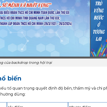
g của backdrop trong hội trại
hổ biến
yếu tố quan trọng quyết định độ bền, thẩm mỹ và chi p
u thường dùng: